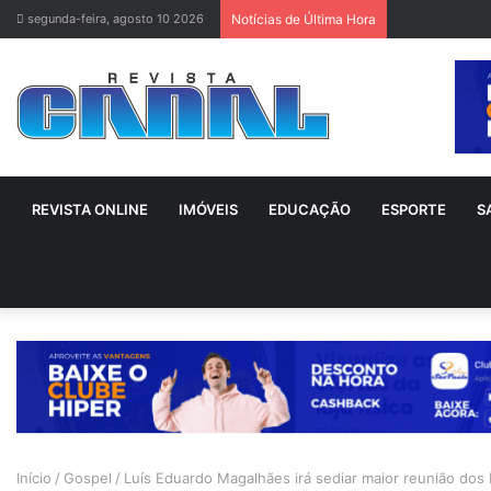
segunda-feira, agosto 10 2026
Notícias de Última Hora
REVISTA ONLINE
IMÓVEIS
EDUCAÇÃO
ESPORTE
S
Início
/
Gospel
/
Luís Eduardo Magalhães irá sediar maior reunião dos 