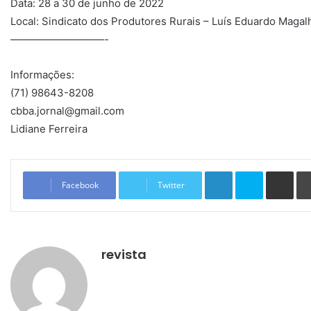
Data: 28 a 30 de junho de 2022
Local: Sindicato dos Produtores Rurais – Luís Eduardo Maga
—————————-
Informações:
(71) 98643-8208
cbba.jornal@gmail.com
Lidiane Ferreira
Linkedin
Skype
Compartilhar via e-mail
Facebook
Twitter
revista