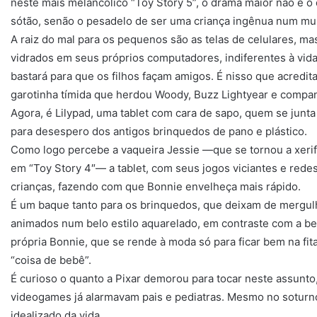
neste mais melancólico “Toy Story 5”, o drama maior não é
sótão, senão o pesadelo de ser uma criança ingênua num mu
A raiz do mal para os pequenos são as telas de celulares, m
vidrados em seus próprios computadores, indiferentes à vida
bastará para que os filhos façam amigos. É nisso que acredit
garotinha tímida que herdou Woody, Buzz Lightyear e companh
Agora, é Lilypad, uma tablet com cara de sapo, quem se junta
para desespero dos antigos brinquedos de pano e plástico.
Como logo percebe a vaqueira Jessie —que se tornou a xeri
em “Toy Story 4″— a tablet, com seus jogos viciantes e redes
crianças, fazendo com que Bonnie envelheça mais rápido.
É um baque tanto para os brinquedos, que deixam de mergu
animados num belo estilo aquarelado, em contraste com a bel
própria Bonnie, que se rende à moda só para ficar bem na fi
“coisa de bebê”.
É curioso o quanto a Pixar demorou para tocar neste assunt
videogames já alarmavam pais e pediatras. Mesmo no soturno 
idealizado da vida.