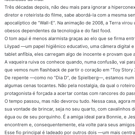
Três décadas depois, não deu mais para ignorar a hiperconex
diretor e roteirista do filme, sabe abordá-la com a mesma 
apocalíptico de “Wall-E”. Na animação de 2008, a Terra viro
obesos dependentes da tecnologia e do fast food.
O tom aqui é menos alarmista graças ao elo que se firma entr
Lilypad —um papel higiênico educativo, uma câmera digital
tablet anfíbia, eles carregam algo de inocente e provam que 
A vaqueira ruiva os conhece quando, numa confusão, vai para
que vemos num flashback de partir o coração em “Toy Story 
De repente —como no “Dia D”, de Spielberg—, estamos num fi
algumas cenas tocantes. Não pela nostalgia, da qual o rotei
protagonista é forçada a acertar contas com rancores do passa
O tempo passou, mas não devorou tudo. Nessa casa, agora m
sua vontade de brincar, seja no seu quarto, com cavalinhos 
égua ou de seu porquinho. É a amiga ideal para Bonnie, e Jes
encontrem e, consequentemente, ela volte para seus amigos
Esse fio principal é ladeado por outros dois —um mais cent