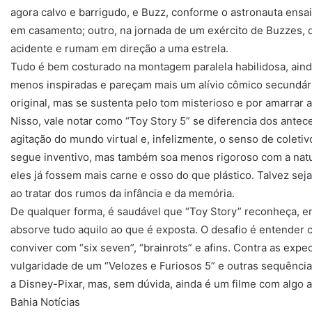
agora calvo e barrigudo, e Buzz, conforme o astronauta ensai
em casamento; outro, na jornada de um exército de Buzzes,
acidente e rumam em direção a uma estrela.
Tudo é bem costurado na montagem paralela habilidosa, ain
menos inspiradas e pareçam mais um alívio cômico secundári
original, mas se sustenta pelo tom misterioso e por amarrar a
Nisso, vale notar como “Toy Story 5” se diferencia dos antec
agitação do mundo virtual e, infelizmente, o senso de coletiv
segue inventivo, mas também soa menos rigoroso com a natu
eles já fossem mais carne e osso do que plástico. Talvez sej
ao tratar dos rumos da infância e da memória.
De qualquer forma, é saudável que “Toy Story” reconheça, e
absorve tudo aquilo ao que é exposta. O desafio é entender
conviver com “six seven”, “brainrots” e afins. Contra as expec
vulgaridade de um “Velozes e Furiosos 5” e outras sequênci
a Disney-Pixar, mas, sem dúvida, ainda é um filme com algo a
Bahia Notícias