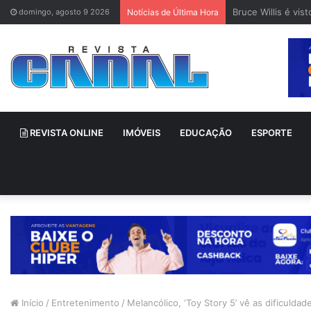
Bruce Willis é vi
domingo, agosto 9 2026
Notícias de Última Hora
REVISTA ONLINE
IMÓVEIS
EDUCAÇÃO
ESPORTE
Início
/
Entretenimento
/
Melancólico, ‘Toy Story 5’ vê as dificuldad