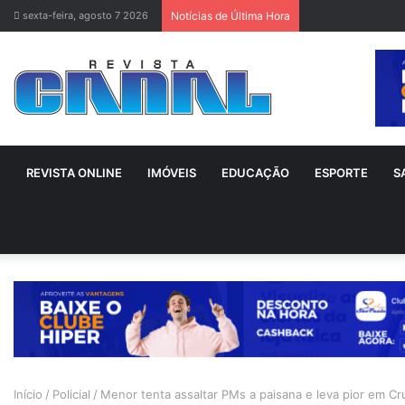
sexta-feira, agosto 7 2026
Notícias de Última Hora
REVISTA ONLINE
IMÓVEIS
EDUCAÇÃO
ESPORTE
S
Início
/
Policial
/
Menor tenta assaltar PMs a paisana e leva pior em C