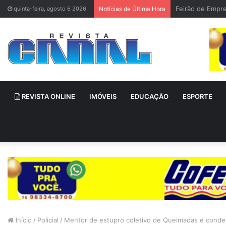
quinta-feira, agosto 6 2026
Notícias de Última Hora
REVISTA ONLINE
IMÓVEIS
EDUCAÇÃO
ESPORTE
Início
/
Policial
/
Mentor de estupro coletivo de Queimadas é conde