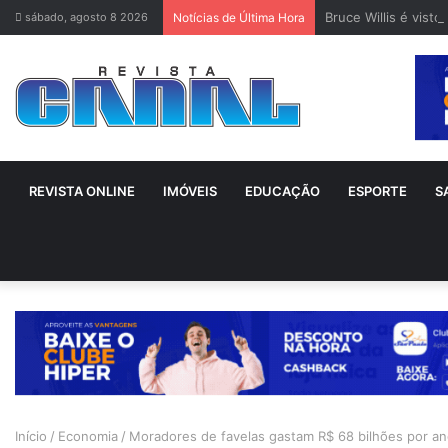
Bruce Willis é vist
sábado, agosto 8 2026
Notícias de Última Hora
REVISTA ONLINE
IMÓVEIS
EDUCAÇÃO
ESPORTE
S
Início
/
Economia
/
Moradores de favelas gastam R$ 68 bilhões por an