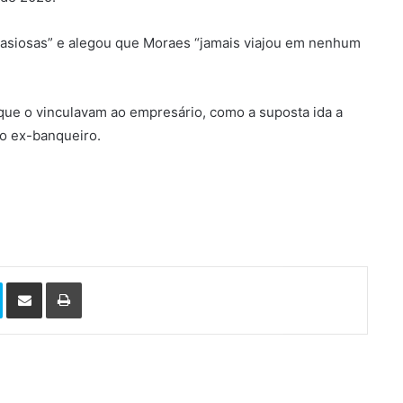
ntasiosas” e alegou que Moraes “jamais viajou em nenhum
que o vinculavam ao empresário, como a suposta ida a
o ex-banqueiro.
Skype
Compartilhar via e-mail
Imprimir