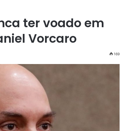
nca ter voado em
aniel Vorcaro
169