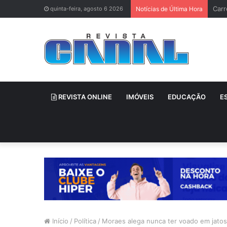
Brun
quinta-feira, agosto 6 2026
Notícias de Última Hora
REVISTA ONLINE
IMÓVEIS
EDUCAÇÃO
E
Início
/
Política
/
Moraes alega nunca ter voado em jatos 