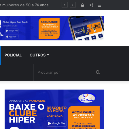
haram 10 minutos mais cedo”
Entrar
Artigo
Barra
aleatório
Lateral
POLICIAL
OUTROS
Procurar
por