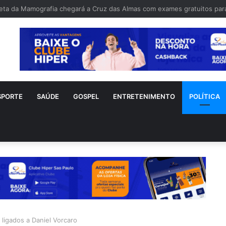
o Gagliasso é alvo críticas após reclamar de lanchonete fechada: “Fec
SPORTE
SAÚDE
GOSPEL
ENTRETENIMENTO
POLÍTICA
ligados a Daniel Vorcaro