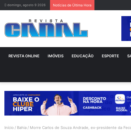
domingo, agosto 9 2026
Notícias de Última Hora
REVISTA ONLINE
IMÓVEIS
EDUCAÇÃO
ESPORTE
S
Início
/
Bahia
/
Morre Carlos de Souza Andrade, ex-presidente da Fe