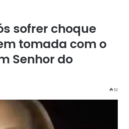
s sofrer choque
r em tomada com o
m Senhor do
52