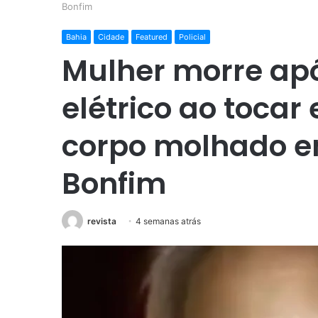
Bonfim
Bahia
Cidade
Featured
Policial
Mulher morre apó
elétrico ao toca
corpo molhado e
Bonfim
revista
4 semanas atrás