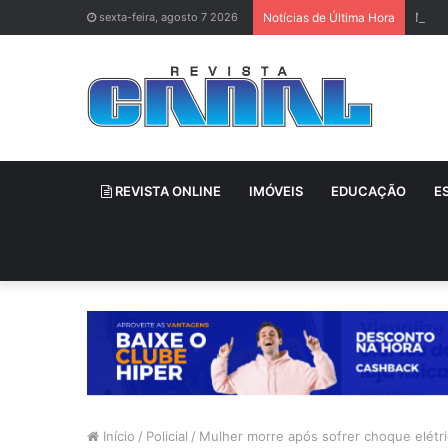
Neti
sexta-feira, agosto 7 2026
Notícias de Última Hora
REVISTA ONLINE
IMÓVEIS
EDUCAÇÃO
E
Início
/
Policial
/
Mulher morre após sofrer choque elét