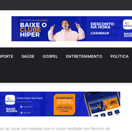
nho sofre acidente doméstico durante tratamento de novo câncer
SPORTE
SAÚDE
GOSPEL
ENTRETENIMENTO
POLÍTICA
rico ao tocar em tomada com o corpo molhado em Senhor do