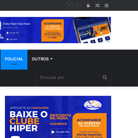
Entrar
Artigo
Barra
aleatório
Lateral
POLICIAL
OUTROS
Procurar
por