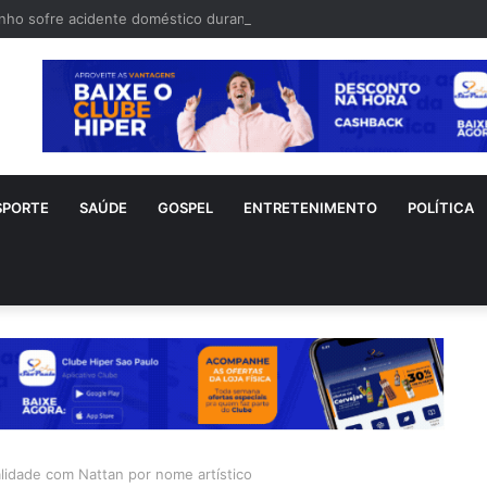
nho sofre acidente doméstico durante tratamento de novo câncer
SPORTE
SAÚDE
GOSPEL
ENTRETENIMENTO
POLÍTICA
alidade com Nattan por nome artístico