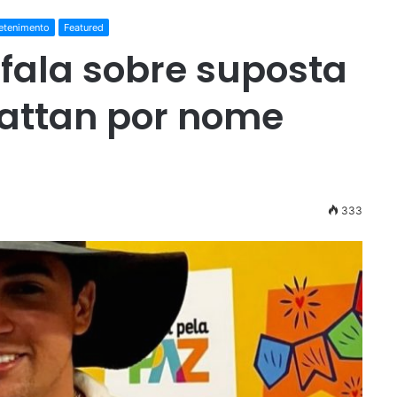
etenimento
Featured
fala sobre suposta
Nattan por nome
333