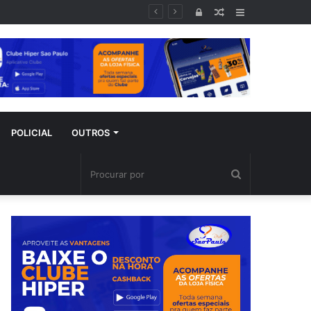
Entrar
Artigo
Barra
aleatório
Lateral
POLICIAL
OUTROS
Procurar
por