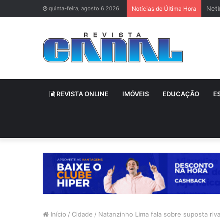
Neti
quinta-feira, agosto 6 2026
Notícias de Última Hora
REVISTA ONLINE
IMÓVEIS
EDUCAÇÃO
E
Início
/
Cidade
/
Natanzinho Lima fala sobre suposta riv