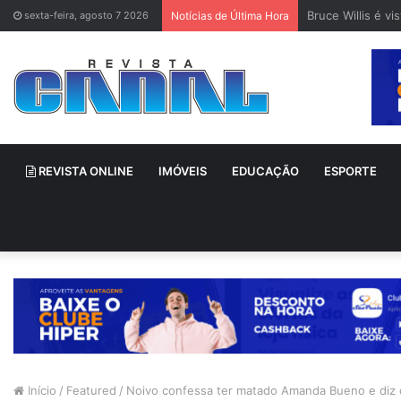
Bruce Willis é v
sexta-feira, agosto 7 2026
Notícias de Última Hora
REVISTA ONLINE
IMÓVEIS
EDUCAÇÃO
ESPORTE
Início
/
Featured
/
Noivo confessa ter matado Amanda Bueno e diz q