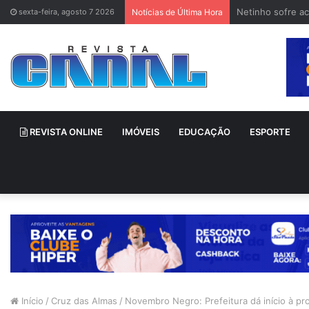
Netinho sofre a
sexta-feira, agosto 7 2026
Notícias de Última Hora
REVISTA ONLINE
IMÓVEIS
EDUCAÇÃO
ESPORTE
Início
/
Cruz das Almas
/
Novembro Negro: Prefeitura dá início à p