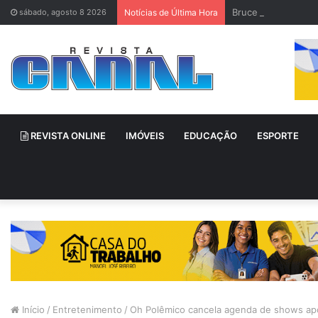
Bruce Willis é vis
sábado, agosto 8 2026
Notícias de Última Hora
REVISTA ONLINE
IMÓVEIS
EDUCAÇÃO
ESPORTE
Início
/
Entretenimento
/
Oh Polêmico cancela agenda de shows após