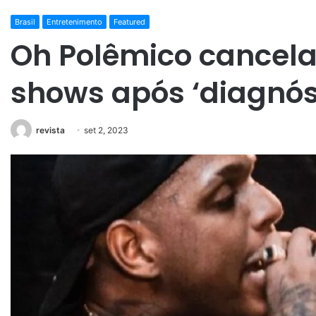
Brasil
Entretenimento
Featured
Oh Polêmico cancel
shows após ‘diagnóst
revista
set 2, 2023