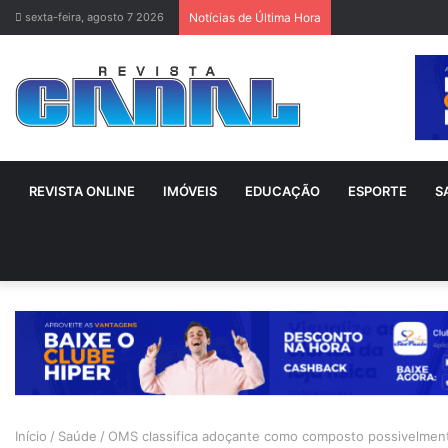
sexta-feira, agosto 7 2026
Notícias de Última Hora
REVISTA ONLINE
IMÓVEIS
EDUCAÇÃO
ESPORTE
S
Início
/
Saúde
/
OMS classifica adoçante como composto possivelmen