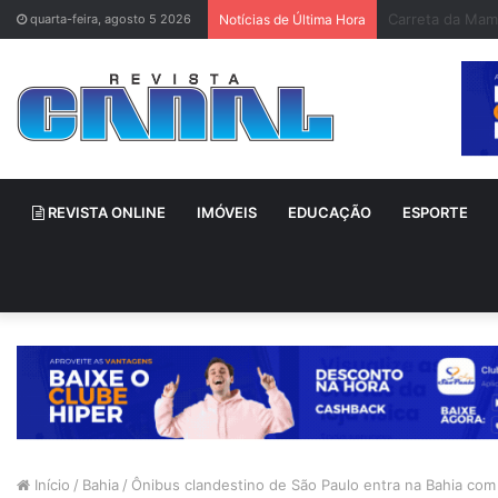
Bruno Gagliasso
quarta-feira, agosto 5 2026
Notícias de Última Hora
REVISTA ONLINE
IMÓVEIS
EDUCAÇÃO
ESPORTE
Início
/
Bahia
/
Ônibus clandestino de São Paulo entra na Bahia com 