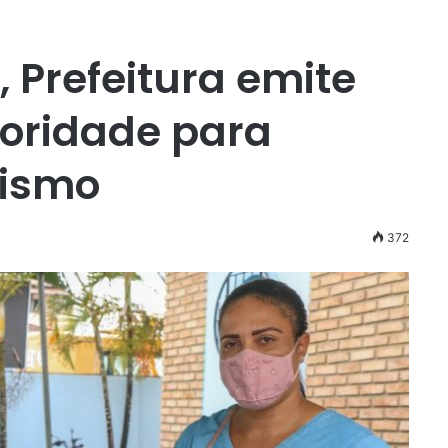
, Prefeitura emite
ioridade para
tismo
372