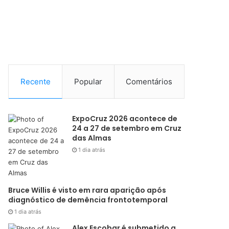
Recente
Popular
Comentários
ExpoCruz 2026 acontece de
24 a 27 de setembro em Cruz
das Almas
1 dia atrás
Bruce Willis é visto em rara aparição após
diagnóstico de demência frontotemporal
1 dia atrás
Alex Escobar é submetido a