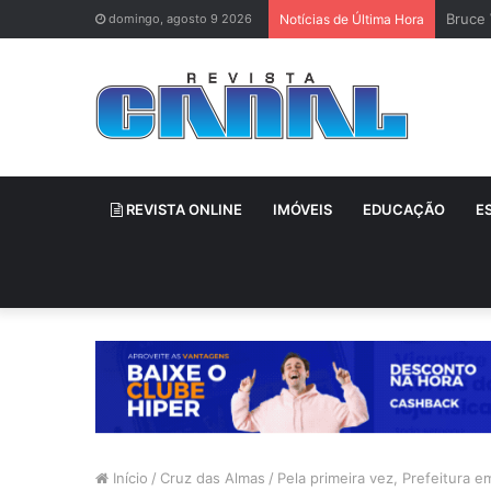
Bruce 
domingo, agosto 9 2026
Notícias de Última Hora
REVISTA ONLINE
IMÓVEIS
EDUCAÇÃO
E
Início
/
Cruz das Almas
/
Pela primeira vez, Prefeitura 