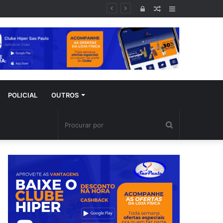
poral
Entrar
Artigo
Barra
aleatório
Lateral
POLICIAL
OUTROS
Procurar
por