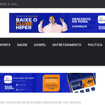
Willis é visto em rara aparição após diagnóstico de demência frontotem
SPORTE
SAÚDE
GOSPEL
ENTRETENIMENTO
POLÍTICA
emite carteirinha de prioridade para pessoas com autismo