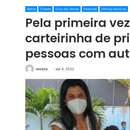
Bahia
Cidade
Cruz das Almas
Featured
Últimas Notícias
Pela primeira vez
carteirinha de pr
pessoas com au
revista
abr 4, 2022