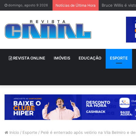
Bruce Willis é vi
domingo, agosto 9 2026
Notícias de Última Hora
REVISTA ONLINE
IMÓVEIS
EDUCAÇÃO
ESPORTE
Início
/
Esporte
/
Pelé é enterrado após velório na Vila Belmiro e de