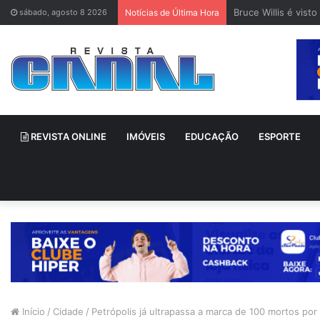
Bruce Willis é vis
sábado, agosto 8 2026
Notícias de Última Hora
REVISTA ONLINE
IMÓVEIS
EDUCAÇÃO
ESPORTE
Início
/
Cidade
/
Petrópolis já ultrapassa a marca de 100 mortos po