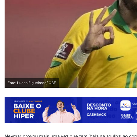
Foto: Lucas Figueiredo/ CBF
Neymar provou mais uma vez que tem ‘bala na agulha’ ao come