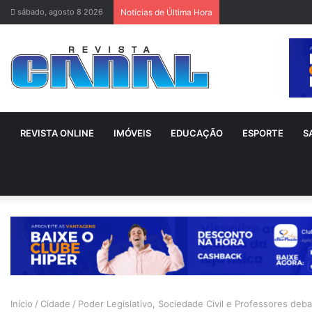
sábado, agosto 8 2026
Notícias de Última Hora
REVISTA ONLINE
IMÓVEIS
EDUCAÇÃO
ESPORTE
S
Início
/
Cidade
/
Poder Legislativo, Sociedade Civil e Professores de