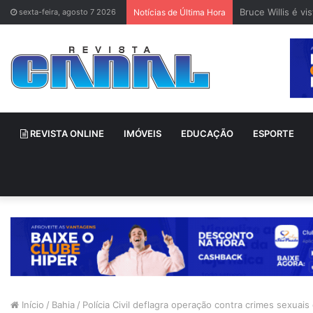
Bruce Willis é v
sexta-feira, agosto 7 2026
Notícias de Última Hora
REVISTA ONLINE
IMÓVEIS
EDUCAÇÃO
ESPORTE
Início
/
Bahia
/
Polícia Civil deflagra operação contra crimes sexuais