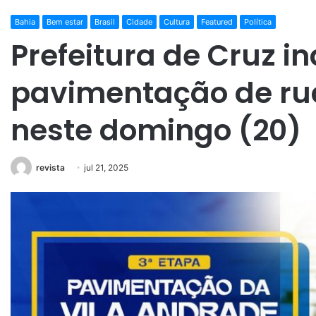
Bahia
Bem estar
Brasil
Cidade
Cultura
Featured
Política
Prefeitura de Cruz i
pavimentação de r
neste domingo (20)
revista
jul 21, 2025