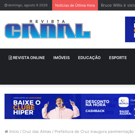
Bruce Willis é vi
domingo, agosto 9 2026
Notícias de Última Hora
REVISTA ONLINE
IMÓVEIS
EDUCAÇÃO
ESPORTE
Início
/
Cruz das Almas
/
Prefeitura de Cruz inaugura pavimentação