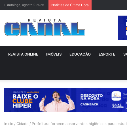
domingo, agosto 9 2026
Notícias de Última Hora
REVISTA ONLINE
IMÓVEIS
EDUCAÇÃO
ESPORTE
S
Início
/
Cidade
/
Prefeitura fornece absorventes higiênicos para estud