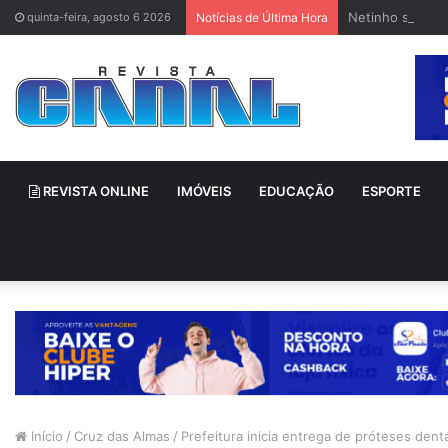
Netinho sofre 
quinta-feira, agosto 6 2026
Notícias de Última Hora
REVISTA ONLINE
IMÓVEIS
EDUCAÇÃO
ESPORTE
Início
/
Cruz das Almas
/
Prefeitura inicia entrega de próteses dentá