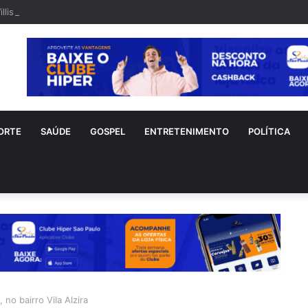
llis é visto em rara aparição após diagnóstico de demência frontotempo
ORTE
SAÚDE
GOSPEL
ENTRETENIMENTO
POLÍTICA
no bairro Vila Alzira