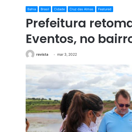
Bahia
Brasil
Cidade
Cruz das Almas
Featured
Prefeitura retom
Eventos, no bairro
revista
mar 3, 2022