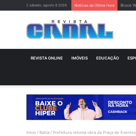
Bruce Wi
sábado, agosto 8 2026
Notícias de Última Hora
REVISTA ONLINE
IMÓVEIS
EDUCAÇÃO
ESP
Início
/
Bahia
/
Prefeitura retoma obra da Praça de Eventos, 