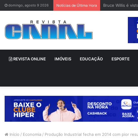
Bruce Willis é vi
domingo, agosto 9 2026
Notícias de Última Hora
REVISTA ONLINE
IMÓVEIS
EDUCAÇÃO
ESPORTE
Início
/
Economia
/
Produção Industrial fecha em 2014 com pior res