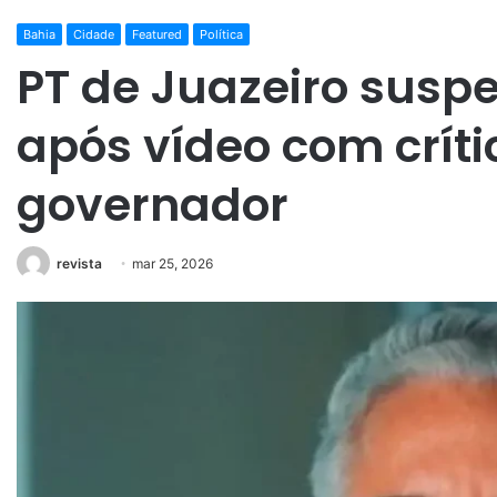
Bahia
Cidade
Featured
Política
PT de Juazeiro susp
após vídeo com críti
governador
revista
mar 25, 2026