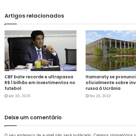
Artigos relacionados
CBF bate recorde e ultrapassa
Itamaraty se pronunc
R$ 1 bilhão em investimentos no
oficialmente sobre in
futebol
russa à Ucrânia
abr 30, 2025
fev 25, 2022
Deixe um comentário
O seu endereço de e-mail não será publicado.
Campos obrigatórios