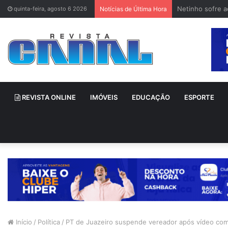
Netinho sofre 
quinta-feira, agosto 6 2026
Notícias de Última Hora
REVISTA ONLINE
IMÓVEIS
EDUCAÇÃO
ESPORTE
Início
/
Política
/
PT de Juazeiro suspende vereador após vídeo com 