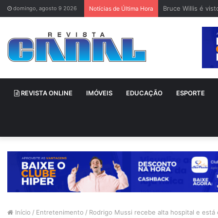
Bruce Willis é vi
domingo, agosto 9 2026
Notícias de Última Hora
REVISTA ONLINE
IMÓVEIS
EDUCAÇÃO
ESPORTE
Início
/
Entretenimento
/
Rodrigo Mussi recebe alta hospital e está 