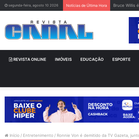
Bruce Willis 
segunda-feira, agosto 10 2026
Notícias de Última Hora
REVISTA ONLINE
IMÓVEIS
EDUCAÇÃO
ESPORTE
Início
/
Entretenimento
/
Ronnie Von é demitido da TV Gazeta, junt