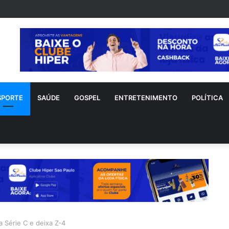
nho sofre acidente doméstico durante tratamento de novo câncer
SPORTE
SAÚDE
GOSPEL
ENTRETENIMENTO
POLÍTICA
la Série C e deixa Z-4