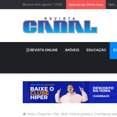
Neti
sexta-feira, agosto 7 2026
Notícias de Última Hora
REVISTA ONLINE
IMÓVEIS
EDUCAÇÃO
E
Início
/
Esporte
/
Sai, zika! Vitória goleia o Confiança pe