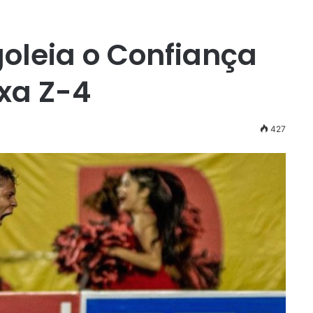
 goleia o Confiança
ixa Z-4
427