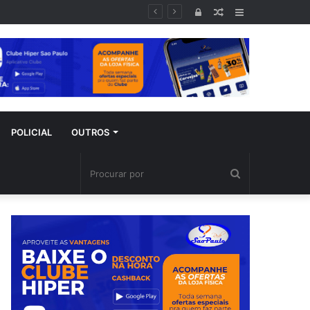
Entrar
Artigo
Barra
aleatório
Lateral
POLICIAL
OUTROS
Procurar
por