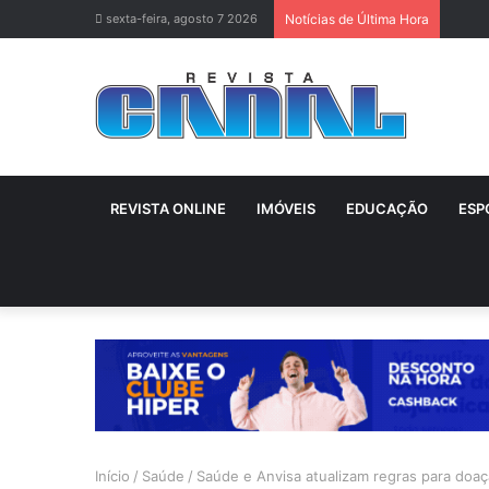
sexta-feira, agosto 7 2026
Notícias de Última Hora
REVISTA ONLINE
IMÓVEIS
EDUCAÇÃO
ESP
Início
/
Saúde
/
Saúde e Anvisa atualizam regras para doa