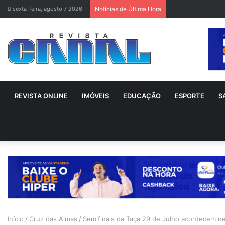
sexta-feira, agosto 7 2026
Notícias de Última Hora
REVISTA ONLINE
IMÓVEIS
EDUCAÇÃO
ESPORTE
S
Início
/
Cruz das Almas
/
Semifinais da Taça 29 de Julho acontecem n