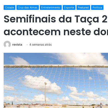
Cidade
Cruz das Almas
Entretenimento
Esporte
Featured
Política
Semifinais da Taça 2
acontecem neste do
revista
4 semanas atrás