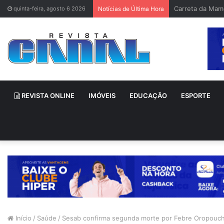
Bruno Gagliasso
quinta-feira, agosto 6 2026
Notícias de Última Hora
REVISTA ONLINE
IMÓVEIS
EDUCAÇÃO
ESPORTE
Início
/
Saúde
/
Sesab confirma segunda morte por Febre Oropouch