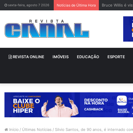
Bruce Willis é v
sexta-feira, agosto 7 2026
Notícias de Última Hora
REVISTA ONLINE
IMÓVEIS
EDUCAÇÃO
ESPORTE
Início
/
Últimas Notícias
/
Silvio Santos, de 90 anos, é internado c