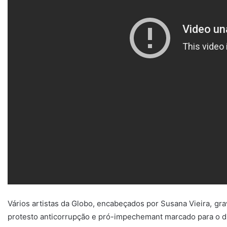
Vários artistas da Globo, encabeçados por Susana Vieira, g
protesto anticorrupção e pró-impechemant marcado para o d