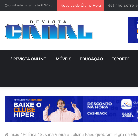
Netinho sofre 
quinta-feira, agosto 6 2026
Notícias de Última Hora
REVISTA ONLINE
IMÓVEIS
EDUCAÇÃO
ESPORTE
Início
/
Política
/
Susana Vieira e Juliana Paes quebram regra da Gl