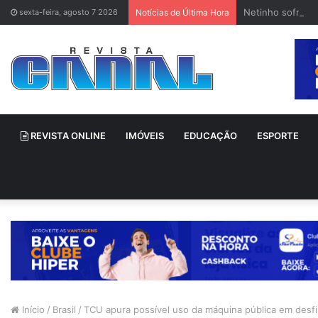
Netinho sofre a
sexta-feira, agosto 7 2026
Notícias de Última Hora
REVISTA ONLINE
IMÓVEIS
EDUCAÇÃO
ESPORTE
Início
/
Brasil
/
TCU apura possível uso da máquina pública em desf