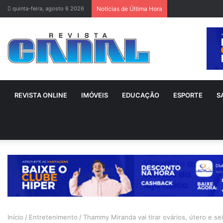
quinta-feira, agosto 6 2026
Notícias de Última Hora
REVISTA ONLINE
IMÓVEIS
EDUCAÇÃO
ESPORTE
S
Início
/
Entretenimento
/
Thammy Miranda vai tirar ovários, útero e s