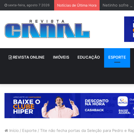
Netinho sofre a
sexta-feira, agosto 7 2026
Notícias de Última Hora
REVISTA ONLINE
IMÓVEIS
EDUCAÇÃO
ESPORTE
Início
/
Esporte
/
Tite não fecha portas da Seleção para Pedro e Ra