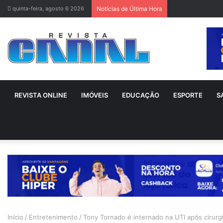
quinta-feira, agosto 6 2026
Notícias de Última Hora
REVISTA ONLINE
IMÓVEIS
EDUCAÇÃO
ESPORTE
S
Início
/
Entretenimento
/
Tony Tornado é internado na UTI após cirurg