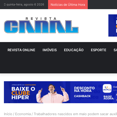
quinta-feira, agosto 6 2026
Notícias de Última Hora
REVISTA ONLINE
IMÓVEIS
EDUCAÇÃO
ESPORTE
S
Início
/
Economia
/
Trabalhadores nascidos em maio podem sacar auxíl