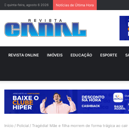
quinta-feira, agosto 6 2026
Notícias de Última Hora
REVISTA ONLINE
IMÓVEIS
EDUCAÇÃO
ESPORTE
S
Início
/
Policial
/
Tragédia! Mãe e filha morrem de forma trágica ao cai