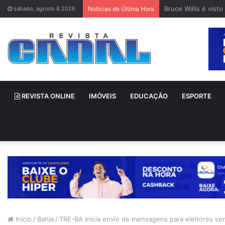
Bruce Willis é vis
sábado, agosto 8 2026
Notícias de Última Hora
REVISTA ONLINE
IMÓVEIS
EDUCAÇÃO
ESPORTE
Início
/
Bahia
/
TRE-BA inicia envio de mensagens para eleitores se