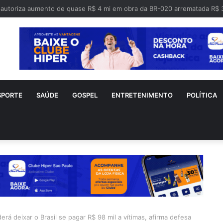
ado da Polícia Civil é preso suspeito de extorquir garimpeiros no norte
SPORTE
SAÚDE
GOSPEL
ENTRETENIMENTO
POLÍTICA
erá deixar o Brasil se pagar R$ 98 mil a vítimas, afirma defesa