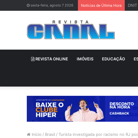
Deleg
sexta-feira, agosto 7 2026
Notícias de Última Hora
REVISTA ONLINE
IMÓVEIS
EDUCAÇÃO
E
Início
/
Brasil
/
Turista investigada por racismo no RJ pod