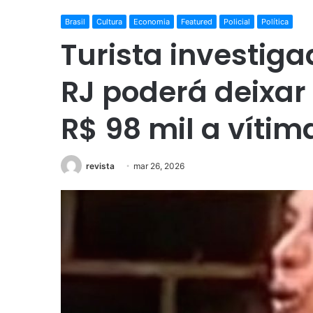
Brasil
Cultura
Economia
Featured
Policial
Política
Turista investig
RJ poderá deixar 
R$ 98 mil a vítim
revista
mar 26, 2026