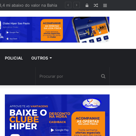
 baiano
Entrar
Artigo
Barra
aleatório
Lateral
POLICIAL
OUTROS
Procurar
por