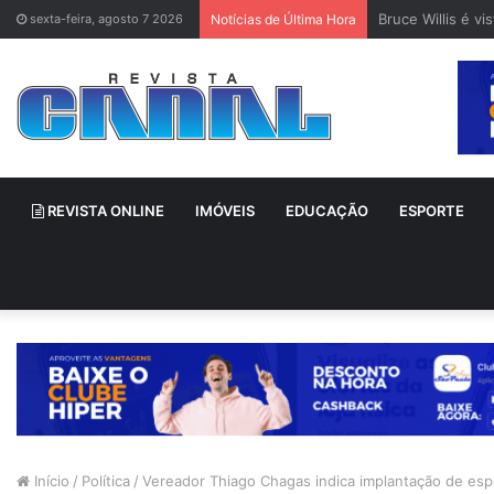
Bruce Willis é v
sexta-feira, agosto 7 2026
Notícias de Última Hora
REVISTA ONLINE
IMÓVEIS
EDUCAÇÃO
ESPORTE
Início
/
Política
/
Vereador Thiago Chagas indica implantação de espa