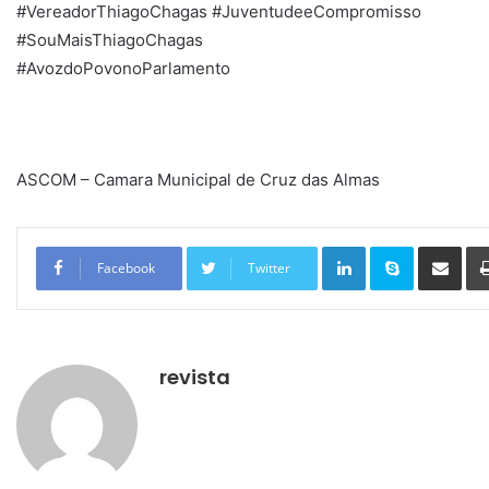
#VereadorThiagoChagas #JuventudeeCompromisso
#SouMaisThiagoChagas
#AvozdoPovonoParlamento
ASCOM – Camara Municipal de Cruz das Almas
Linkedin
Skype
Compartilhar via e-mail
Facebook
Twitter
revista