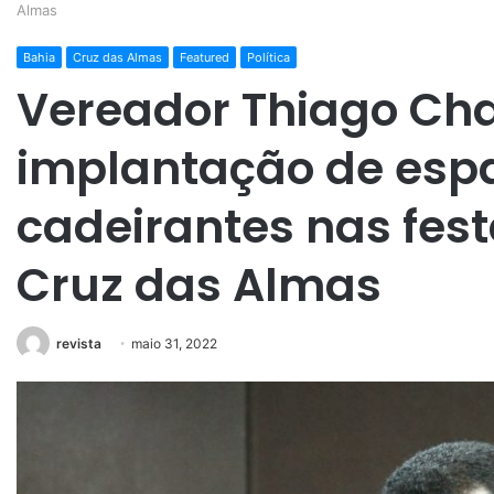
Almas
Bahia
Cruz das Almas
Featured
Política
Vereador Thiago Cha
implantação de esp
cadeirantes nas festa
Cruz das Almas
revista
maio 31, 2022