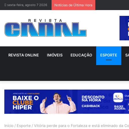
sexta-feira, agosto 7 2026
Notícias de Última Hora
REVISTA ONLINE
IMÓVEIS
EDUCAÇÃO
ESPORTE
S
Início
/
Esporte
/
Vitória perde para o Fortaleza e está eliminado da Co