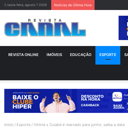
sexta-feira, agosto 7 2026
Notícias de Última Hora
REVISTA ONLINE
IMÓVEIS
EDUCAÇÃO
ESPORTE
S
Início
/
Esporte
/
Vitória x Cuiabá é marcado para junho; saiba a data