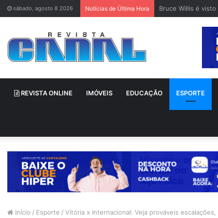
Bruce Willis é vis
sábado, agosto 8 2026
Notícias de Última Hora
REVISTA ONLINE
IMÓVEIS
EDUCAÇÃO
ESPORTE
Início
/
Esporte
/
Vitória x Internacional: Veja prováveis escalações,