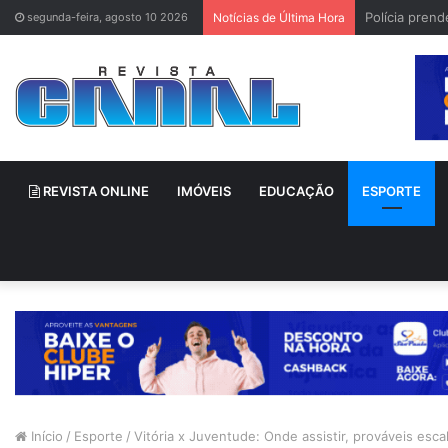
Polícia pren
segunda-feira, agosto 10 2026
Notícias de Última Hora
REVISTA ONLINE
IMÓVEIS
EDUCAÇÃO
ESPORTE
Início
/
Esporte
/
Vitória x Juventude: Onde assistir, prováveis esc