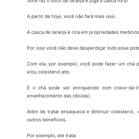
Você faz o suco de laranja e joga a casca fora?
A partir de hoje, você não fará mais isso.
A casca de laranja é rica em propriedades medicina
Por isso você não deve desperdiçar todo esse pote
Com ela, por exemplo, você pode fazer um chá 
e/ou colesterol alto.
E o chá pode ser enriquecido com cravo-da-índ
envelhecimento das células).
Além de tratar enxaqueca e diminuir colesterol, 
outros benefícios.
Por exemplo, ele trata: