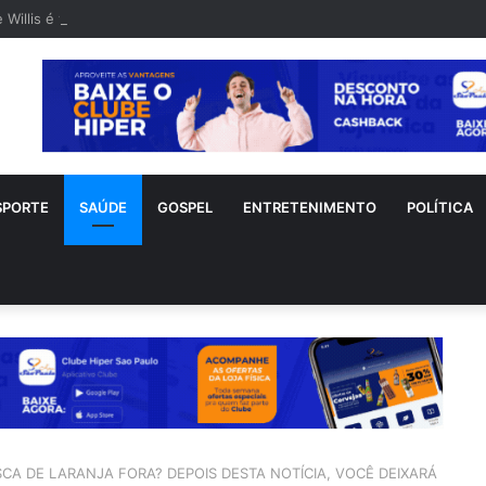
 Willis é visto em rara aparição após diagnóstico de demência frontote
SPORTE
SAÚDE
GOSPEL
ENTRETENIMENTO
POLÍTICA
CA DE LARANJA FORA? DEPOIS DESTA NOTÍCIA, VOCÊ DEIXARÁ