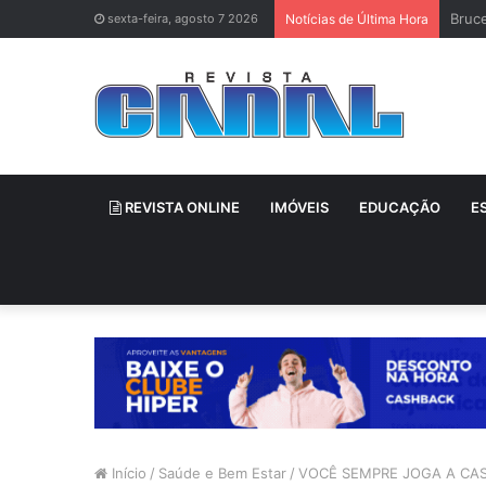
Bruce
sexta-feira, agosto 7 2026
Notícias de Última Hora
REVISTA ONLINE
IMÓVEIS
EDUCAÇÃO
E
Início
/
Saúde e Bem Estar
/
VOCÊ SEMPRE JOGA A CAS