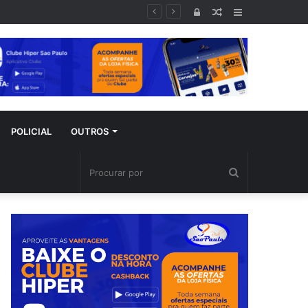
mporal
Entrar
Artigo
Barra
aleatório
Lateral
POLICIAL
OUTROS
Procurar
por