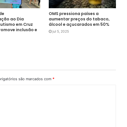
de
OMS pressiona países a
ação ao Dia
aumentar preços do tabaco,
Autismo em Cruz
álcool e açucarados em 50%
romove inclusão e
jul 5, 2025
rigatórios são marcados com
*