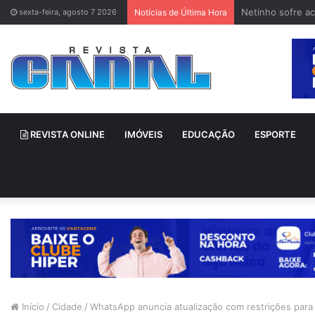
Netinho sofre a
sexta-feira, agosto 7 2026
Notícias de Última Hora
REVISTA ONLINE
IMÓVEIS
EDUCAÇÃO
ESPORTE
Início
/
Cidade
/
WhatsApp anuncia atualização com restrições para 