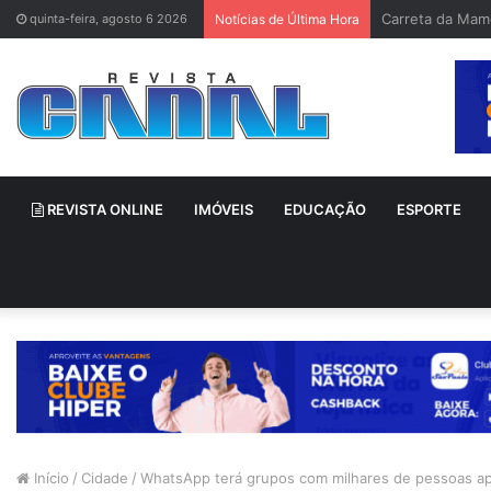
Bruno Gagliasso
quinta-feira, agosto 6 2026
Notícias de Última Hora
REVISTA ONLINE
IMÓVEIS
EDUCAÇÃO
ESPORTE
Início
/
Cidade
/
WhatsApp terá grupos com milhares de pessoas ap